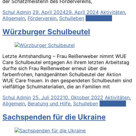
der Schatzmeisterin des Fördervereins,
Schul Admin
29. April 2024
29. April 2024
Aktivitäten
,
Allgemein
,
Förderverein
,
Schulleben
Weiterlesen
Würzburger Schulbeutel
Letzte Amtshandlung – Frau Reißenweber nimmt WUE
Care Schulbeutel entgegen An ihrem letzten Arbeitstag
durfte sich Frau Reißenweber erneut über die
farbenfrohen, handgenähten Schulbeutel der Aktion
WUE Care freuen. In den gespendeten Schulbeuteln sind
vielfältige Schulmaterialien, die an Familien mit
Schul Admin
25. Juli 2022
10. Oktober 2022
Aktivitäten
,
Allgemein
,
Beratung und Hilfe
,
Schulleben
Weiterlesen
Sachspenden für die Ukraine