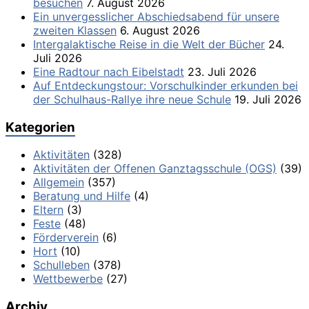
besuchen
7. August 2026
Ein unvergesslicher Abschiedsabend für unsere
zweiten Klassen
6. August 2026
Intergalaktische Reise in die Welt der Bücher
24.
Juli 2026
Eine Radtour nach Eibelstadt
23. Juli 2026
Auf Entdeckungstour: Vorschulkinder erkunden bei
der Schulhaus-Rallye ihre neue Schule
19. Juli 2026
Kategorien
Aktivitäten
(328)
Aktivitäten der Offenen Ganztagsschule (OGS)
(39)
Allgemein
(357)
Beratung und Hilfe
(4)
Eltern
(3)
Feste
(48)
Förderverein
(6)
Hort
(10)
Schulleben
(378)
Wettbewerbe
(27)
Archiv