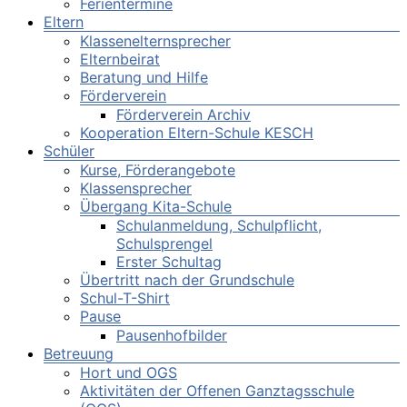
Ferientermine
Eltern
Klassenelternsprecher
Elternbeirat
Beratung und Hilfe
Förderverein
Förderverein Archiv
Kooperation Eltern-Schule KESCH
Schüler
Kurse, Förderangebote
Klassensprecher
Übergang Kita-Schule
Schulanmeldung, Schulpflicht,
Schulsprengel
Erster Schultag
Übertritt nach der Grundschule
Schul-T-Shirt
Pause
Pausenhofbilder
Betreuung
Hort und OGS
Aktivitäten der Offenen Ganztagsschule