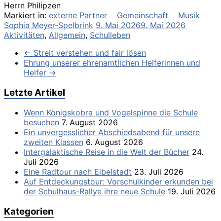
Herrn Philipzen
Markiert in:
externe Partner
Gemeinschaft
Musik
Sophia Meyer-Spelbrink
9. Mai 2026
9. Mai 2026
Aktivitäten
,
Allgemein
,
Schulleben
←
Streit verstehen und fair lösen
Ehrung unserer ehrenamtlichen Helferinnen und
Helfer
→
Letzte Artikel
Wenn Königskobra und Vogelspinne die Schule
besuchen
7. August 2026
Ein unvergesslicher Abschiedsabend für unsere
zweiten Klassen
6. August 2026
Intergalaktische Reise in die Welt der Bücher
24.
Juli 2026
Eine Radtour nach Eibelstadt
23. Juli 2026
Auf Entdeckungstour: Vorschulkinder erkunden bei
der Schulhaus-Rallye ihre neue Schule
19. Juli 2026
Kategorien