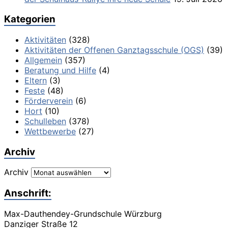
Kategorien
Aktivitäten
(328)
Aktivitäten der Offenen Ganztagsschule (OGS)
(39)
Allgemein
(357)
Beratung und Hilfe
(4)
Eltern
(3)
Feste
(48)
Förderverein
(6)
Hort
(10)
Schulleben
(378)
Wettbewerbe
(27)
Archiv
Archiv
Anschrift:
Max-Dauthendey-Grundschule Würzburg
Danziger Straße 12