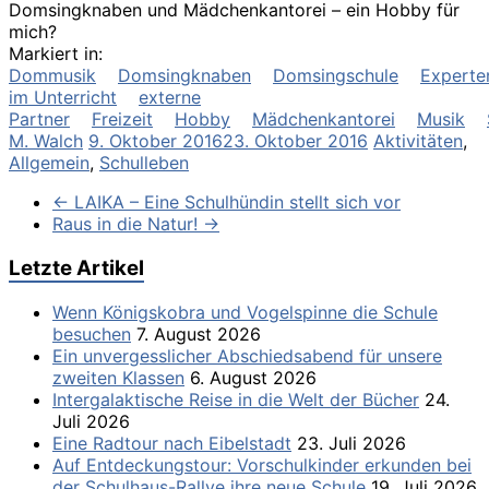
Domsingknaben und Mädchenkantorei – ein Hobby für
mich?
Markiert in:
Dommusik
Domsingknaben
Domsingschule
Experte
im Unterricht
externe
Partner
Freizeit
Hobby
Mädchenkantorei
Musik
M. Walch
9. Oktober 2016
23. Oktober 2016
Aktivitäten
,
Allgemein
,
Schulleben
←
LAIKA – Eine Schulhündin stellt sich vor
Raus in die Natur!
→
Letzte Artikel
Wenn Königskobra und Vogelspinne die Schule
besuchen
7. August 2026
Ein unvergesslicher Abschiedsabend für unsere
zweiten Klassen
6. August 2026
Intergalaktische Reise in die Welt der Bücher
24.
Juli 2026
Eine Radtour nach Eibelstadt
23. Juli 2026
Auf Entdeckungstour: Vorschulkinder erkunden bei
der Schulhaus-Rallye ihre neue Schule
19. Juli 2026