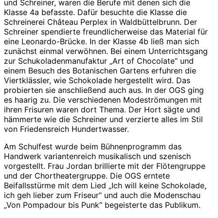
und Schreiner, waren die Berufe mit denen sich die
Klasse 4a befasste. Dafür besuchte die Klasse die
Schreinerei Château Perplex in Waldbüttelbrunn. Der
Schreiner spendierte freundlicherweise das Material für
eine Leonardo-Brücke. In der Klasse 4b ließ man sich
zunächst einmal verwöhnen. Bei einem Unterrichtsgang
zur Schukoladenmanufaktur „Art of Chocolate“ und
einem Besuch des Botanischen Gartens erfuhren die
Viertklässler, wie Schokolade hergestellt wird. Das
probierten sie anschließend auch aus. In der OGS ging
es haarig zu. Die verschiedenen Modeströmungen mit
ihren Frisuren waren dort Thema. Der Hort sägte und
hämmerte wie die Schreiner und verzierte alles im Stil
von Friedensreich Hundertwasser.
Am Schulfest wurde beim Bühnenprogramm das
Handwerk variantenreich musikalisch und szenisch
vorgestellt. Frau Jordan brillierte mit der Flötengruppe
und der Chortheatergruppe. Die OGS erntete
Beifallsstürme mit dem Lied „Ich will keine Schokolade,
ich geh lieber zum Friseur“ und auch die Modenschau
„Von Pompadour bis Punk“ begeisterte das Publikum.