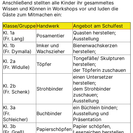
Anschließend stellten alle Kinder ihr gesammeltes
Wissen und Können in Workshops vor und luden die
Gäste zum Mitmachen ein:
Klasse/Gruppe
Handwerk
Angebot am Schulfest
Kl. 1a
Quasten herstellen;
Posamentier
(Fr. Lang)
Ausstellung
Kl. 1b
Imker und
Bienenwachskerzen
(Fr. Dymalla)
Wachszieher
herstellen;
Tongefäße/ Skulpturen
Kl. 2a
Töpfer
herstellen;
(Fr. Widulle)
der Töpferin zuschauen
einen Untersetzer
herstellen;
Kl. 2b
Strohbinder
dem Strohbinder
(Fr. Schenk)
zuschauen;
Ausstellung
Kl. 3a
ein Büchlein binden;
(Fr.
Buchbinder
Ausstellung und
Schleicher)
Präsentation
Kl. 3b
Papier schöpfen,
Papierschöpfen
(Fr. Greß)
Lesezeichen herstellen