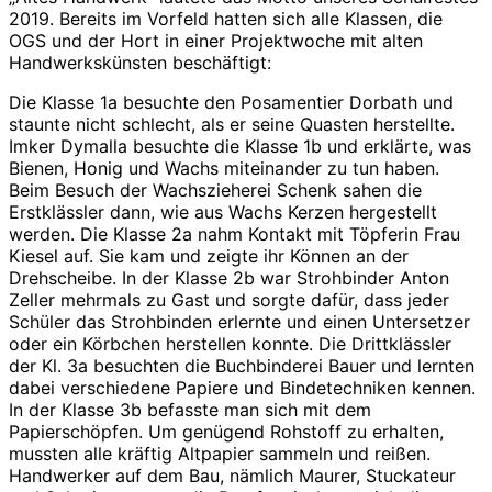
2019. Bereits im Vorfeld hatten sich alle Klassen, die
OGS und der Hort in einer Projektwoche mit alten
Handwerkskünsten beschäftigt:
Die Klasse 1a besuchte den Posamentier Dorbath und
staunte nicht schlecht, als er seine Quasten herstellte.
Imker Dymalla besuchte die Klasse 1b und erklärte, was
Bienen, Honig und Wachs miteinander zu tun haben.
Beim Besuch der Wachszieherei Schenk sahen die
Erstklässler dann, wie aus Wachs Kerzen hergestellt
werden. Die Klasse 2a nahm Kontakt mit Töpferin Frau
Kiesel auf. Sie kam und zeigte ihr Können an der
Drehscheibe. In der Klasse 2b war Strohbinder Anton
Zeller mehrmals zu Gast und sorgte dafür, dass jeder
Schüler das Strohbinden erlernte und einen Untersetzer
oder ein Körbchen herstellen konnte. Die Drittklässler
der Kl. 3a besuchten die Buchbinderei Bauer und lernten
dabei verschiedene Papiere und Bindetechniken kennen.
In der Klasse 3b befasste man sich mit dem
Papierschöpfen. Um genügend Rohstoff zu erhalten,
mussten alle kräftig Altpapier sammeln und reißen.
Handwerker auf dem Bau, nämlich Maurer, Stuckateur