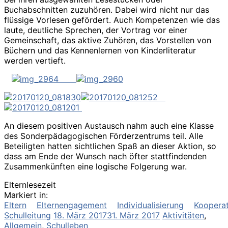
Buchabschnitten zuzuhören. Dabei wird nicht nur das
flüssige Vorlesen gefördert. Auch Kompetenzen wie das
laute, deutliche Sprechen, der Vortrag vor einer
Gemeinschaft, das aktive Zuhören, das Vorstellen von
Büchern und das Kennenlernen von Kinderliteratur
werden vertieft.
An diesem positiven Austausch nahm auch eine Klasse
des Sonderpädagogischen Förderzentrums teil. Alle
Beteiligten hatten sichtlichen Spaß an dieser Aktion, so
dass am Ende der Wunsch nach öfter stattfindenden
Zusammenkünften eine logische Folgerung war.
Elternlesezeit
Markiert in:
Eltern
Elternengagement
Individualisierung
Kooperat
Schulleitung
18. März 2017
31. März 2017
Aktivitäten
,
Allgemein
,
Schulleben