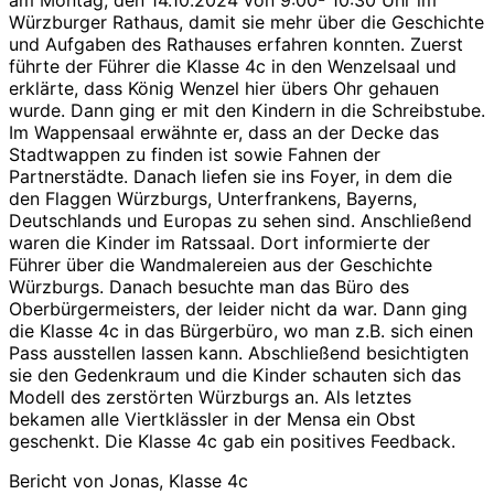
am Montag, den 14.10.2024 von 9:00- 10:30 Uhr im
Würzburger Rathaus, damit sie mehr über die Geschichte
und Aufgaben des Rathauses erfahren konnten. Zuerst
führte der Führer die Klasse 4c in den Wenzelsaal und
erklärte, dass König Wenzel hier übers Ohr gehauen
wurde. Dann ging er mit den Kindern in die Schreibstube.
Im Wappensaal erwähnte er, dass an der Decke das
Stadtwappen zu finden ist sowie Fahnen der
Partnerstädte. Danach liefen sie ins Foyer, in dem die
den Flaggen Würzburgs, Unterfrankens, Bayerns,
Deutschlands und Europas zu sehen sind. Anschließend
waren die Kinder im Ratssaal. Dort informierte der
Führer über die Wandmalereien aus der Geschichte
Würzburgs. Danach besuchte man das Büro des
Oberbürgermeisters, der leider nicht da war. Dann ging
die Klasse 4c in das Bürgerbüro, wo man z.B. sich einen
Pass ausstellen lassen kann. Abschließend besichtigten
sie den Gedenkraum und die Kinder schauten sich das
Modell des zerstörten Würzburgs an. Als letztes
bekamen alle Viertklässler in der Mensa ein Obst
geschenkt. Die Klasse 4c gab ein positives Feedback.
Bericht von Jonas, Klasse 4c