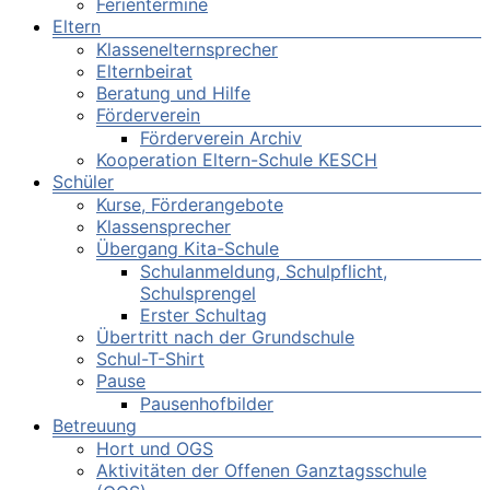
Ferientermine
Eltern
Klassenelternsprecher
Elternbeirat
Beratung und Hilfe
Förderverein
Förderverein Archiv
Kooperation Eltern-Schule KESCH
Schüler
Kurse, Förderangebote
Klassensprecher
Übergang Kita-Schule
Schulanmeldung, Schulpflicht,
Schulsprengel
Erster Schultag
Übertritt nach der Grundschule
Schul-T-Shirt
Pause
Pausenhofbilder
Betreuung
Hort und OGS
Aktivitäten der Offenen Ganztagsschule