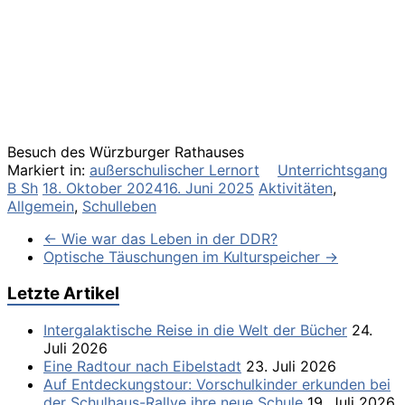
Besuch des Würzburger Rathauses
Markiert in:
außerschulischer Lernort
Unterrichtsgang
B Sh
18. Oktober 2024
16. Juni 2025
Aktivitäten
,
Allgemein
,
Schulleben
←
Wie war das Leben in der DDR?
Optische Täuschungen im Kulturspeicher
→
Letzte Artikel
Intergalaktische Reise in die Welt der Bücher
24.
Juli 2026
Eine Radtour nach Eibelstadt
23. Juli 2026
Auf Entdeckungstour: Vorschulkinder erkunden bei
der Schulhaus-Rallye ihre neue Schule
19. Juli 2026