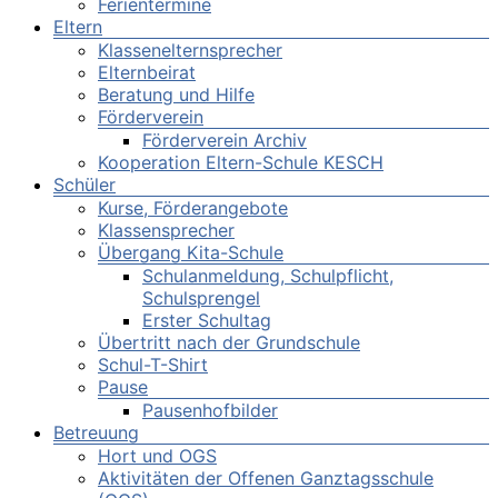
Ferientermine
Eltern
Klassenelternsprecher
Elternbeirat
Beratung und Hilfe
Förderverein
Förderverein Archiv
Kooperation Eltern-Schule KESCH
Schüler
Kurse, Förderangebote
Klassensprecher
Übergang Kita-Schule
Schulanmeldung, Schulpflicht,
Schulsprengel
Erster Schultag
Übertritt nach der Grundschule
Schul-T-Shirt
Pause
Pausenhofbilder
Betreuung
Hort und OGS
Aktivitäten der Offenen Ganztagsschule