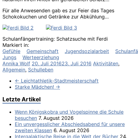
Für alle Anwesenden gab es zur Feier das Tages
Schokokuchen und Getränke zur Abkühlung…
Schulanfängertraining: Schatzsuche mit Ferdi
Markiert in:
Gefühle
Gemeinschaft
Jugendsozialarbeit
Schulanf
Jungs
Werteerziehung
Annika Wolf
20. Juli 2016
23. Juli 2016
Aktivitäten
,
Allgemein
,
Schulleben
←
Leichtathletik-Stadtmeisterschaft
Starke Mädchen!
→
Letzte Artikel
Wenn Königskobra und Vogelspinne die Schule
besuchen
7. August 2026
Ein unvergesslicher Abschiedsabend für unsere
zweiten Klassen
6. August 2026
Intergalaktische Reise in die Welt der Bücher
24.