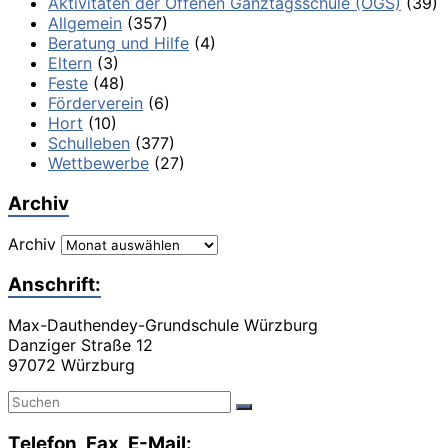
Aktivitäten der Offenen Ganztagsschule (OGS)
(39)
Allgemein
(357)
Beratung und Hilfe
(4)
Eltern
(3)
Feste
(48)
Förderverein
(6)
Hort
(10)
Schulleben
(377)
Wettbewerbe
(27)
Archiv
Archiv
Anschrift:
Max-Dauthendey-Grundschule Würzburg
Danziger Straße 12
97072 Würzburg
Telefon, Fax, E-Mail: