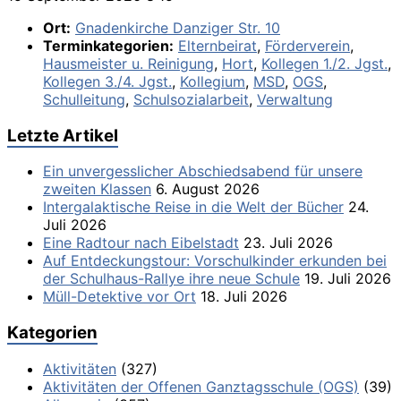
Ort:
Gnadenkirche Danziger Str. 10
Terminkategorien:
Elternbeirat
,
Förderverein
,
Hausmeister u. Reinigung
,
Hort
,
Kollegen 1./2. Jgst.
,
Kollegen 3./4. Jgst.
,
Kollegium
,
MSD
,
OGS
,
Schulleitung
,
Schulsozialarbeit
,
Verwaltung
Letzte Artikel
Ein unvergesslicher Abschiedsabend für unsere
zweiten Klassen
6. August 2026
Intergalaktische Reise in die Welt der Bücher
24.
Juli 2026
Eine Radtour nach Eibelstadt
23. Juli 2026
Auf Entdeckungstour: Vorschulkinder erkunden bei
der Schulhaus-Rallye ihre neue Schule
19. Juli 2026
Müll-Detektive vor Ort
18. Juli 2026
Kategorien
Aktivitäten
(327)
Aktivitäten der Offenen Ganztagsschule (OGS)
(39)