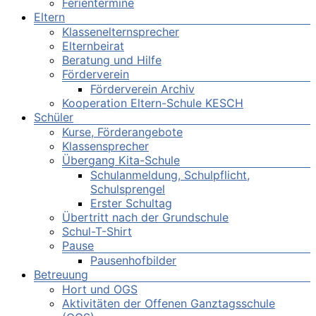
Ferientermine
Eltern
Klassenelternsprecher
Elternbeirat
Beratung und Hilfe
Förderverein
Förderverein Archiv
Kooperation Eltern-Schule KESCH
Schüler
Kurse, Förderangebote
Klassensprecher
Übergang Kita-Schule
Schulanmeldung, Schulpflicht,
Schulsprengel
Erster Schultag
Übertritt nach der Grundschule
Schul-T-Shirt
Pause
Pausenhofbilder
Betreuung
Hort und OGS
Aktivitäten der Offenen Ganztagsschule