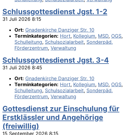
Schlussgottesdienst Jgst. 1-2
31 Juli 2026 8:15
Ort:
Gnadenkirche Danziger Str. 10
Terminkategorien:
Hort
,
Kollegium
,
MSD
,
OGS
,
Schulleitung
,
Schulsozialarbeit
,
Sonderpäd.
Förderzentrum
,
Verwaltung
Schlussgottesdienst Jgst. 3-4
31 Juli 2026 8:45
Ort:
Gnadenkirche Danziger Str. 10
Terminkategorien:
Hort
,
Kollegium
,
MSD
,
OGS
,
Schulleitung
,
Schulsozialarbeit
,
Sonderpäd.
Förderzentrum
,
Verwaltung
Gottesdienst zur Einschulung für
Erstklässler und Angehörige
(freiwillig)
15 September 2026 8:15