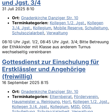
und Jgst. 3/4
31 Juli 2025 8:10
Ort:
Gnadenkirche Danziger Str. 10
Terminkategorien:
Kollegen 1./2. Jgst.
,
Kollegen
3./4. Jgst.
,
Kollegium
,
Mobile Reserve
,
Schulleitung
,
Schulsozialarbeit
,
Verwaltung
08:10 Uhr Jgst. 1/2, 08:45 Uhr Jgst. 3/4; Bitte Betreuung
der Ethikkinder mit Klasse aus anderem Turnus
wechselseitig vereinbaren
Gottesdienst zur Einschulung für
Erstklässler und Angehörige
(freiwillig)
16 September 2025 8:15
Ort:
Gnadenkirche Danziger Str. 10
Terminkategorien:
Elternbeirat
,
Förderverein
,
Hausmeister u. Reinigung
,
Hort
,
Kollegen 1./2. Jgst.
,
Kollegen 3./4. Jgst.
,
Kollegium
,
MSD
,
OGS
,
Schulleitung
,
Schulsozialarbeit
,
Verwaltung