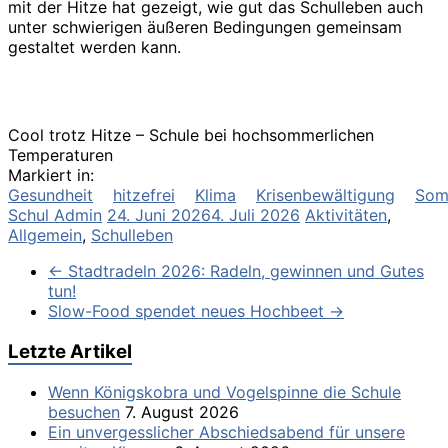
mit der Hitze hat gezeigt, wie gut das Schulleben auch
unter schwierigen äußeren Bedingungen gemeinsam
gestaltet werden kann.
Cool trotz Hitze – Schule bei hochsommerlichen
Temperaturen
Markiert in:
Gesundheit
hitzefrei
Klima
Krisenbewältigung
Som
Schul Admin
24. Juni 2026
4. Juli 2026
Aktivitäten
,
Allgemein
,
Schulleben
←
Stadtradeln 2026: Radeln, gewinnen und Gutes
tun!
Slow-Food spendet neues Hochbeet
→
Letzte Artikel
Wenn Königskobra und Vogelspinne die Schule
besuchen
7. August 2026
Ein unvergesslicher Abschiedsabend für unsere