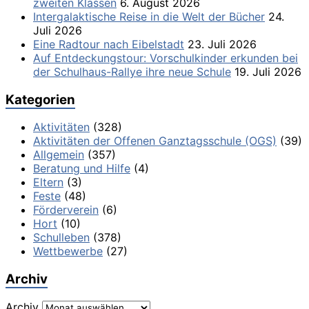
zweiten Klassen
6. August 2026
Intergalaktische Reise in die Welt der Bücher
24.
Juli 2026
Eine Radtour nach Eibelstadt
23. Juli 2026
Auf Entdeckungstour: Vorschulkinder erkunden bei
der Schulhaus-Rallye ihre neue Schule
19. Juli 2026
Kategorien
Aktivitäten
(328)
Aktivitäten der Offenen Ganztagsschule (OGS)
(39)
Allgemein
(357)
Beratung und Hilfe
(4)
Eltern
(3)
Feste
(48)
Förderverein
(6)
Hort
(10)
Schulleben
(378)
Wettbewerbe
(27)
Archiv
Archiv