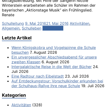
Mittagsbetreuung. Mit Hilfe der Sängerin Nicole
Winterstein erarbeiteten alle Schüler im Rahmen der
bayerischen „Aktionstage Musik“ ein Frühlingslied.
Renate
Schulleitung
9. Mai 2016
21. Mai 2016
Aktivitäten
,
Allgemein
,
Schulleben
Weiterlesen
Letzte Artikel
Wenn Königskobra und Vogelspinne die Schule
besuchen
7. August 2026
Ein unvergesslicher Abschiedsabend für unsere
zweiten Klassen
6. August 2026
Intergalaktische Reise in die Welt der Bücher
24.
Juli 2026
Eine Radtour nach Eibelstadt
23. Juli 2026
Auf Entdeckungstour: Vorschulkinder erkunden bei
der Schulhaus-Rallye ihre neue Schule
19. Juli 2026
Kategorien
Aktivitäten
(328)