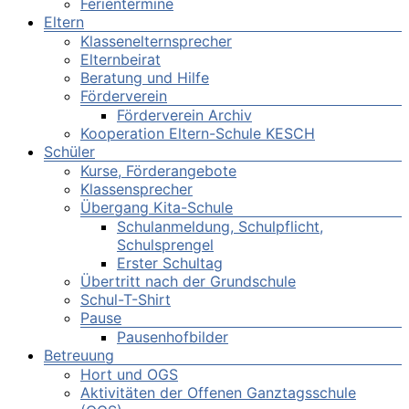
Ferientermine
Eltern
Klassenelternsprecher
Elternbeirat
Beratung und Hilfe
Förderverein
Förderverein Archiv
Kooperation Eltern-Schule KESCH
Schüler
Kurse, Förderangebote
Klassensprecher
Übergang Kita-Schule
Schulanmeldung, Schulpflicht,
Schulsprengel
Erster Schultag
Übertritt nach der Grundschule
Schul-T-Shirt
Pause
Pausenhofbilder
Betreuung
Hort und OGS
Aktivitäten der Offenen Ganztagsschule