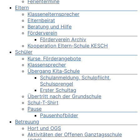
Ferientermine
Eltern
Klassenelternsprecher
Elternbeirat
Beratung und Hilfe
Förderverein
Förderverein Archiv
Kooperation Eltern-Schule KESCH
Schüler
Kurse, Förderangebote
Klassensprecher
Übergang Kita-Schule
Schulanmeldung, Schulpflicht,
Schulsprengel
Erster Schultag
Übertritt nach der Grundschule
Schul-T-Shirt
Pause
Pausenhofbilder
Betreuung
Hort und OGS
Aktivitäten der Offenen Ganztagsschule