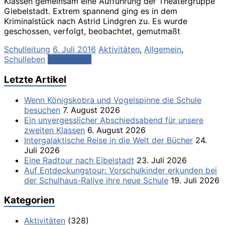
Klassen gemeinsam eine Aufführung der Theatergruppe
Giebelstadt. Extrem spannend ging es in dem
Kriminalstück nach Astrid Lindgren zu. Es wurde
geschossen, verfolgt, beobachtet, gemutmaßt
Schulleitung
6. Juli 2016
Aktivitäten
,
Allgemein
,
Schulleben
Weiterlesen
Letzte Artikel
Wenn Königskobra und Vogelspinne die Schule
besuchen
7. August 2026
Ein unvergesslicher Abschiedsabend für unsere
zweiten Klassen
6. August 2026
Intergalaktische Reise in die Welt der Bücher
24.
Juli 2026
Eine Radtour nach Eibelstadt
23. Juli 2026
Auf Entdeckungstour: Vorschulkinder erkunden bei
der Schulhaus-Rallye ihre neue Schule
19. Juli 2026
Kategorien
Aktivitäten
(328)