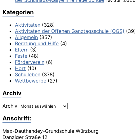
Kategorien
Aktivitäten
(328)
Aktivitäten der Offenen Ganztagsschule (OGS)
(39)
Allgemein
(357)
Beratung und Hilfe
(4)
Eltern
(3)
Feste
(48)
Förderverein
(6)
Hort
(10)
Schulleben
(378)
Wettbewerbe
(27)
Archiv
Archiv
Anschrift:
Max-Dauthendey-Grundschule Würzburg
Danziger Straße 12