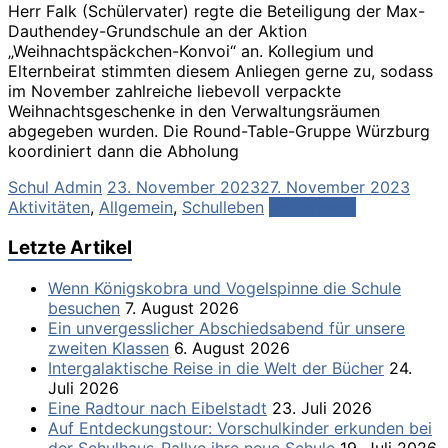
Herr Falk (Schülervater) regte die Beteiligung der Max-
Dauthendey-Grundschule an der Aktion
„Weihnachtspäckchen-Konvoi“ an. Kollegium und
Elternbeirat stimmten diesem Anliegen gerne zu, sodass
im November zahlreiche liebevoll verpackte
Weihnachtsgeschenke in den Verwaltungsräumen
abgegeben wurden. Die Round-Table-Gruppe Würzburg
koordiniert dann die Abholung
Schul Admin
23. November 2023
27. November 2023
Aktivitäten
,
Allgemein
,
Schulleben
Weiterlesen
Letzte Artikel
Wenn Königskobra und Vogelspinne die Schule
besuchen
7. August 2026
Ein unvergesslicher Abschiedsabend für unsere
zweiten Klassen
6. August 2026
Intergalaktische Reise in die Welt der Bücher
24.
Juli 2026
Eine Radtour nach Eibelstadt
23. Juli 2026
Auf Entdeckungstour: Vorschulkinder erkunden bei
der Schulhaus-Rallye ihre neue Schule
19. Juli 2026