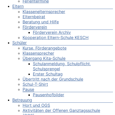
Ferientermine
Eltern
Klassenelternsprecher
Elternbeirat
Beratung und Hilfe
Förderverein
Förderverein Archiv
Kooperation Eltern-Schule KESCH
Schüler
Kurse, Förderangebote
Klassensprecher
Übergang Kita-Schule
Schulanmeldung, Schulpflicht,
Schulsprengel
Erster Schultag
Übertritt nach der Grundschule
Schul-T-Shirt
Pause
Pausenhofbilder
Betreuung
Hort und OGS
Aktivitäten der Offenen Ganztagsschule