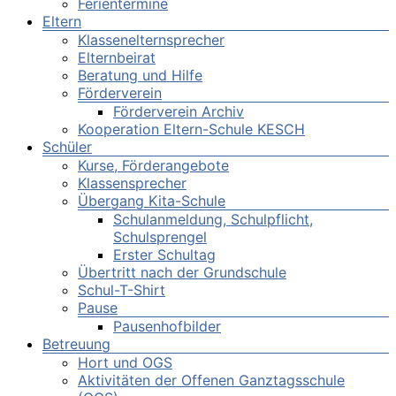
Ferientermine
Eltern
Klassenelternsprecher
Elternbeirat
Beratung und Hilfe
Förderverein
Förderverein Archiv
Kooperation Eltern-Schule KESCH
Schüler
Kurse, Förderangebote
Klassensprecher
Übergang Kita-Schule
Schulanmeldung, Schulpflicht,
Schulsprengel
Erster Schultag
Übertritt nach der Grundschule
Schul-T-Shirt
Pause
Pausenhofbilder
Betreuung
Hort und OGS
Aktivitäten der Offenen Ganztagsschule