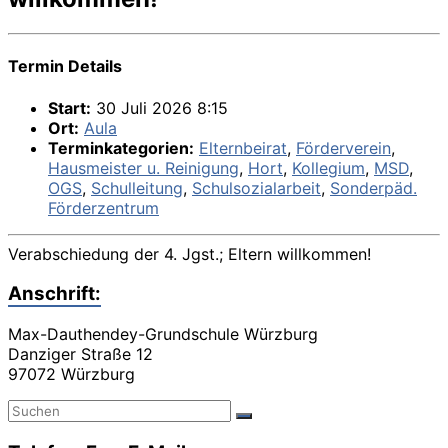
Termin Details
Start:
30 Juli 2026 8:15
Ort:
Aula
Terminkategorien:
Elternbeirat
,
Förderverein
,
Hausmeister u. Reinigung
,
Hort
,
Kollegium
,
MSD
,
OGS
,
Schulleitung
,
Schulsozialarbeit
,
Sonderpäd.
Förderzentrum
Verabschiedung der 4. Jgst.; Eltern willkommen!
Anschrift:
Max-Dauthendey-Grundschule Würzburg
Danziger Straße 12
97072 Würzburg