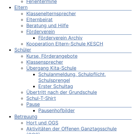
Ferientermine
Eltern
Klassenelternsprecher
Elternbeirat
Beratung und Hilfe
Förderverein
Förderverein Archiv
Kooperation Eltern-Schule KESCH
Schüler
Kurse, Förderangebote
Klassensprecher
Übergang Kita-Schule
Schulanmeldung, Schulpflicht,
Schulsprengel
Erster Schultag
Übertritt nach der Grundschule
Schul-T-Shirt
Pause
Pausenhofbilder
Betreuung
Hort und OGS
Aktivitäten der Offenen Ganztagsschule