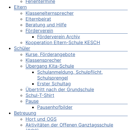
Ferientermine
Eltern
Klassenelternsprecher
Elternbeirat
Beratung und Hilfe
Förderverein
Förderverein Archiv
Kooperation Eltern-Schule KESCH
Schüler
Kurse, Förderangebote
Klassensprecher
Übergang Kita-Schule
Schulanmeldung, Schulpflicht,
Schulsprengel
Erster Schultag
Übertritt nach der Grundschule
Schul-T-Shirt
Pause
Pausenhofbilder
Betreuung
Hort und OGS
Aktivitäten der Offenen Ganztagsschule