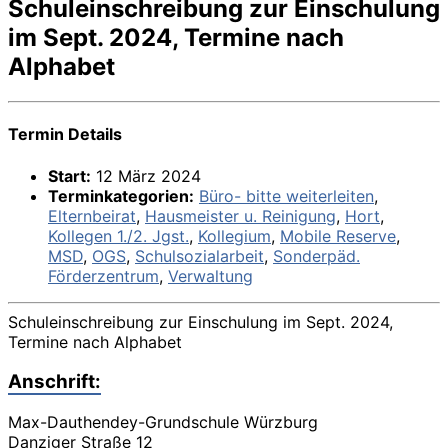
Schuleinschreibung zur Einschulung
im Sept. 2024, Termine nach
Alphabet
Termin Details
Start:
12 März 2024
Terminkategorien:
Büro- bitte weiterleiten
,
Elternbeirat
,
Hausmeister u. Reinigung
,
Hort
,
Kollegen 1./2. Jgst.
,
Kollegium
,
Mobile Reserve
,
MSD
,
OGS
,
Schulsozialarbeit
,
Sonderpäd.
Förderzentrum
,
Verwaltung
Schuleinschreibung zur Einschulung im Sept. 2024,
Termine nach Alphabet
Anschrift:
Max-Dauthendey-Grundschule Würzburg
Danziger Straße 12