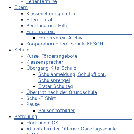
Ferientermine
Eltern
Klassenelternsprecher
Elternbeirat
Beratung und Hilfe
Förderverein
Förderverein Archiv
Kooperation Eltern-Schule KESCH
Schüler
Kurse, Förderangebote
Klassensprecher
Übergang Kita-Schule
Schulanmeldung, Schulpflicht,
Schulsprengel
Erster Schultag
Übertritt nach der Grundschule
Schul-T-Shirt
Pause
Pausenhofbilder
Betreuung
Hort und OGS
Aktivitäten der Offenen Ganztagsschule