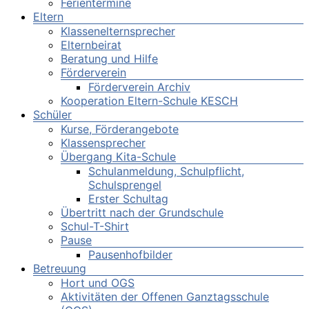
Ferientermine
Eltern
Klassenelternsprecher
Elternbeirat
Beratung und Hilfe
Förderverein
Förderverein Archiv
Kooperation Eltern-Schule KESCH
Schüler
Kurse, Förderangebote
Klassensprecher
Übergang Kita-Schule
Schulanmeldung, Schulpflicht,
Schulsprengel
Erster Schultag
Übertritt nach der Grundschule
Schul-T-Shirt
Pause
Pausenhofbilder
Betreuung
Hort und OGS
Aktivitäten der Offenen Ganztagsschule