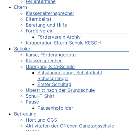
Ferientermine
Eltern
Klassenelternsprecher
Elternbeirat
Beratung und Hilfe
Förderverein
Förderverein Archiv
Kooperation Eltern-Schule KESCH
Schüler
Kurse, Förderangebote
Klassensprecher
Übergang Kita-Schule
Schulanmeldung, Schulpflicht,
Schulsprengel
Erster Schultag
Übertritt nach der Grundschule
Schul-T-Shirt
Pause
Pausenhofbilder
Betreuung
Hort und OGS
Aktivitäten der Offenen Ganztagsschule