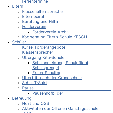
Ferientermine
Eltern
Klassenelternsprecher
Elternbeirat
Beratung und Hilfe
Förderverein
Förderverein Archiv
Kooperation Eltern-Schule KESCH
Schüler
Kurse, Förderangebote
Klassensprecher
Übergang Kita-Schule
Schulanmeldung, Schulpflicht,
Schulsprengel
Erster Schultag
Übertritt nach der Grundschule
Schul-T-Shirt
Pause
Pausenhofbilder
Betreuung
Hort und OGS
Aktivitäten der Offenen Ganztagsschule