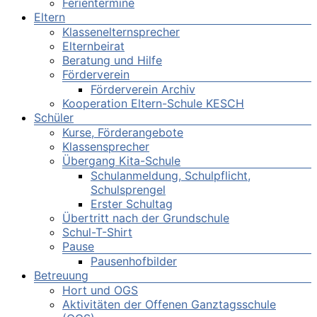
Ferientermine
Eltern
Klassenelternsprecher
Elternbeirat
Beratung und Hilfe
Förderverein
Förderverein Archiv
Kooperation Eltern-Schule KESCH
Schüler
Kurse, Förderangebote
Klassensprecher
Übergang Kita-Schule
Schulanmeldung, Schulpflicht,
Schulsprengel
Erster Schultag
Übertritt nach der Grundschule
Schul-T-Shirt
Pause
Pausenhofbilder
Betreuung
Hort und OGS
Aktivitäten der Offenen Ganztagsschule