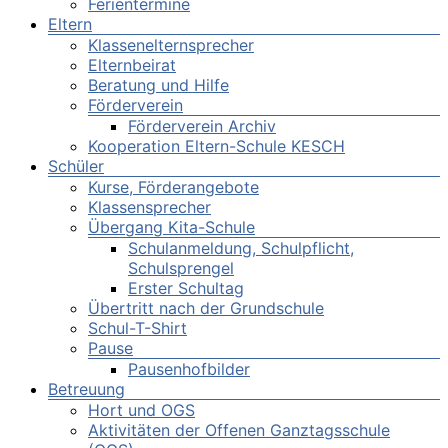
Ferientermine
Eltern
Klassenelternsprecher
Elternbeirat
Beratung und Hilfe
Förderverein
Förderverein Archiv
Kooperation Eltern-Schule KESCH
Schüler
Kurse, Förderangebote
Klassensprecher
Übergang Kita-Schule
Schulanmeldung, Schulpflicht,
Schulsprengel
Erster Schultag
Übertritt nach der Grundschule
Schul-T-Shirt
Pause
Pausenhofbilder
Betreuung
Hort und OGS
Aktivitäten der Offenen Ganztagsschule