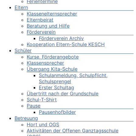
Ferientermine
Eltern
Klassenelternsprecher
Elternbeirat
Beratung und Hilfe
Förderverein
Förderverein Archiv
Kooperation Eltern-Schule KESCH
Schüler
Kurse, Förderangebote
Klassensprecher
Übergang Kita-Schule
Schulanmeldung, Schulpflicht,
Schulsprengel
Erster Schultag
Übertritt nach der Grundschule
Schul-T-Shirt
Pause
Pausenhofbilder
Betreuung
Hort und OGS
Aktivitäten der Offenen Ganztagsschule