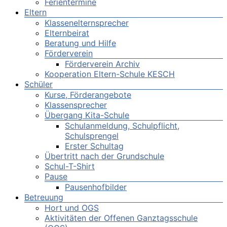
Ferientermine
Eltern
Klassenelternsprecher
Elternbeirat
Beratung und Hilfe
Förderverein
Förderverein Archiv
Kooperation Eltern-Schule KESCH
Schüler
Kurse, Förderangebote
Klassensprecher
Übergang Kita-Schule
Schulanmeldung, Schulpflicht,
Schulsprengel
Erster Schultag
Übertritt nach der Grundschule
Schul-T-Shirt
Pause
Pausenhofbilder
Betreuung
Hort und OGS
Aktivitäten der Offenen Ganztagsschule