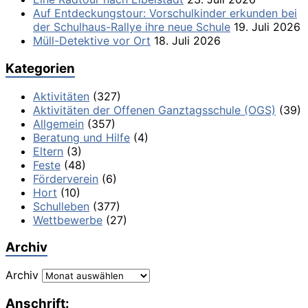
Auf Entdeckungstour: Vorschulkinder erkunden bei
der Schulhaus-Rallye ihre neue Schule
19. Juli 2026
Müll-Detektive vor Ort
18. Juli 2026
Kategorien
Aktivitäten
(327)
Aktivitäten der Offenen Ganztagsschule (OGS)
(39)
Allgemein
(357)
Beratung und Hilfe
(4)
Eltern
(3)
Feste
(48)
Förderverein
(6)
Hort
(10)
Schulleben
(377)
Wettbewerbe
(27)
Archiv
Archiv
Anschrift: