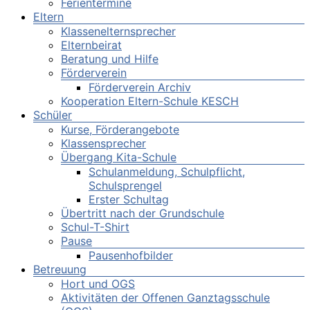
Ferientermine
Eltern
Klassenelternsprecher
Elternbeirat
Beratung und Hilfe
Förderverein
Förderverein Archiv
Kooperation Eltern-Schule KESCH
Schüler
Kurse, Förderangebote
Klassensprecher
Übergang Kita-Schule
Schulanmeldung, Schulpflicht,
Schulsprengel
Erster Schultag
Übertritt nach der Grundschule
Schul-T-Shirt
Pause
Pausenhofbilder
Betreuung
Hort und OGS
Aktivitäten der Offenen Ganztagsschule