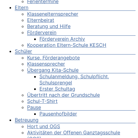
Ferientermine
Eltern
Klassenelternsprecher
Elternbeirat
Beratung und Hilfe
Förderverein
Förderverein Archiv
Kooperation Eltern-Schule KESCH
Schüler
Kurse, Förderangebote
Klassensprecher
Übergang Kita-Schule
Schulanmeldung, Schulpflicht,
Schulsprengel
Erster Schultag
Übertritt nach der Grundschule
Schul-T-Shirt
Pause
Pausenhofbilder
Betreuung
Hort und OGS
Aktivitäten der Offenen Ganztagsschule