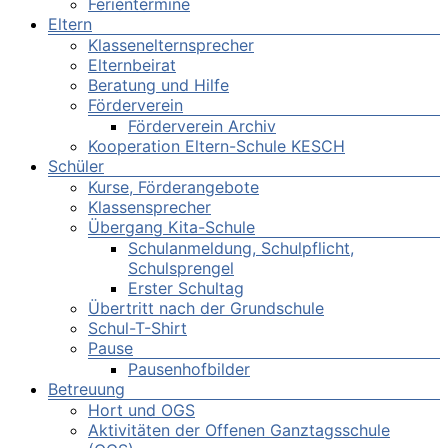
Ferientermine
Eltern
Klassenelternsprecher
Elternbeirat
Beratung und Hilfe
Förderverein
Förderverein Archiv
Kooperation Eltern-Schule KESCH
Schüler
Kurse, Förderangebote
Klassensprecher
Übergang Kita-Schule
Schulanmeldung, Schulpflicht,
Schulsprengel
Erster Schultag
Übertritt nach der Grundschule
Schul-T-Shirt
Pause
Pausenhofbilder
Betreuung
Hort und OGS
Aktivitäten der Offenen Ganztagsschule