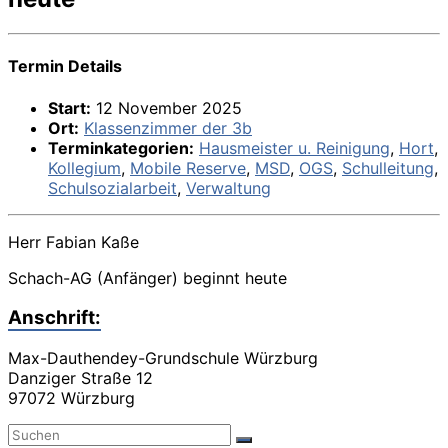
Termin Details
Start:
12 November 2025
Ort:
Klassenzimmer der 3b
Terminkategorien:
Hausmeister u. Reinigung
,
Hort
,
Kollegium
,
Mobile Reserve
,
MSD
,
OGS
,
Schulleitung
,
Schulsozialarbeit
,
Verwaltung
Herr Fabian Kaße
Schach-AG (Anfänger) beginnt heute
Anschrift:
Max-Dauthendey-Grundschule Würzburg
Danziger Straße 12
97072 Würzburg