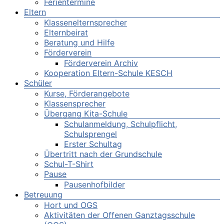
Ferientermine
Eltern
Klassenelternsprecher
Elternbeirat
Beratung und Hilfe
Förderverein
Förderverein Archiv
Kooperation Eltern-Schule KESCH
Schüler
Kurse, Förderangebote
Klassensprecher
Übergang Kita-Schule
Schulanmeldung, Schulpflicht,
Schulsprengel
Erster Schultag
Übertritt nach der Grundschule
Schul-T-Shirt
Pause
Pausenhofbilder
Betreuung
Hort und OGS
Aktivitäten der Offenen Ganztagsschule