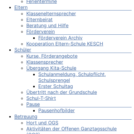
Ferientermine
Eltern
Klassenelternsprecher
Elternbeirat
Beratung und Hilfe
Förderverein
Förderverein Archiv
Kooperation Eltern-Schule KESCH
Schüler
Kurse, Förderangebote
Klassensprecher
Übergang Kita-Schule
Schulanmeldung, Schulpflicht,
Schulsprengel
Erster Schultag
Übertritt nach der Grundschule
Schul-T-Shirt
Pause
Pausenhofbilder
Betreuung
Hort und OGS
Aktivitäten der Offenen Ganztagsschule