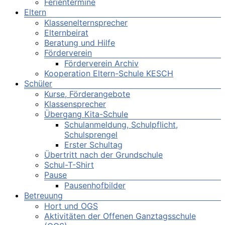
Ferientermine
Eltern
Klassenelternsprecher
Elternbeirat
Beratung und Hilfe
Förderverein
Förderverein Archiv
Kooperation Eltern-Schule KESCH
Schüler
Kurse, Förderangebote
Klassensprecher
Übergang Kita-Schule
Schulanmeldung, Schulpflicht,
Schulsprengel
Erster Schultag
Übertritt nach der Grundschule
Schul-T-Shirt
Pause
Pausenhofbilder
Betreuung
Hort und OGS
Aktivitäten der Offenen Ganztagsschule