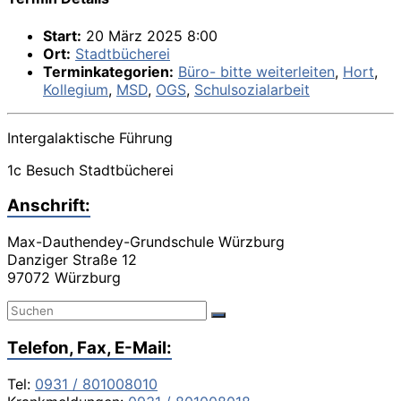
Start:
20 März 2025 8:00
Ort:
Stadtbücherei
Terminkategorien:
Büro- bitte weiterleiten
,
Hort
,
Kollegium
,
MSD
,
OGS
,
Schulsozialarbeit
Intergalaktische Führung
1c Besuch Stadtbücherei
Anschrift:
Max-Dauthendey-Grundschule Würzburg
Danziger Straße 12
97072 Würzburg
Telefon, Fax, E-Mail:
Tel:
0931 / 801008010