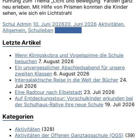
Führung zum Thema „Licht und Bewegung“ Farben ganz
neu erleben. Mit Hilfe von Prismen konnten die Kinder
sehen, wie sich ein Lichtstrahl
Schul Admin
10. Juni 2026
20. Juni 2026
Aktivitäten
,
Allgemein
,
Schulleben
Weiterlesen
Letzte Artikel
Wenn Königskobra und Vogelspinne die Schule
besuchen
7. August 2026
Ein unvergesslicher Abschiedsabend für unsere
zweiten Klassen
6. August 2026
Intergalaktische Reise in die Welt der Bücher
24.
Juli 2026
Eine Radtour nach Eibelstadt
23. Juli 2026
Auf Entdeckungstour: Vorschulkinder erkunden bei
der Schulhaus-Rallye ihre neue Schule
19. Juli 2026
Kategorien
Aktivitäten
(328)
Aktivitäten der Offenen Ganztagsschule (OGS)
(39)