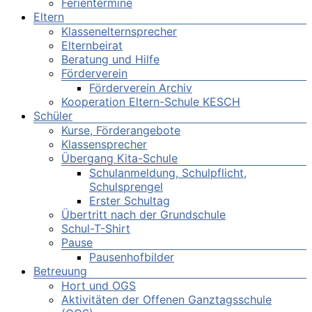
Ferientermine
Eltern
Klassenelternsprecher
Elternbeirat
Beratung und Hilfe
Förderverein
Förderverein Archiv
Kooperation Eltern-Schule KESCH
Schüler
Kurse, Förderangebote
Klassensprecher
Übergang Kita-Schule
Schulanmeldung, Schulpflicht,
Schulsprengel
Erster Schultag
Übertritt nach der Grundschule
Schul-T-Shirt
Pause
Pausenhofbilder
Betreuung
Hort und OGS
Aktivitäten der Offenen Ganztagsschule