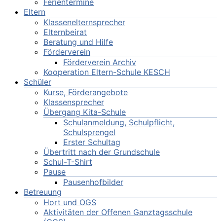
Ferientermine
Eltern
Klassenelternsprecher
Elternbeirat
Beratung und Hilfe
Förderverein
Förderverein Archiv
Kooperation Eltern-Schule KESCH
Schüler
Kurse, Förderangebote
Klassensprecher
Übergang Kita-Schule
Schulanmeldung, Schulpflicht,
Schulsprengel
Erster Schultag
Übertritt nach der Grundschule
Schul-T-Shirt
Pause
Pausenhofbilder
Betreuung
Hort und OGS
Aktivitäten der Offenen Ganztagsschule